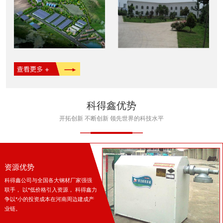
科得鑫优势
开拓创新 不断创新 领先世界的科技水平
资源优势
科得鑫公司与全国各大钢材厂家强强
联手， 以*低价格引入资源， 科得鑫力
争以*小的投资成本在河南周边建成产
业链。