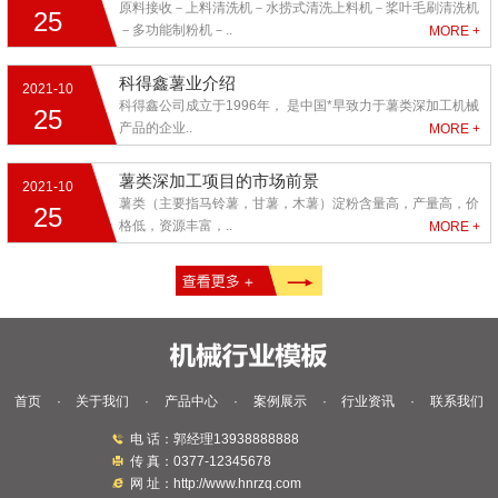
原料接收－上料清洗机－水捞式清洗上料机－桨叶毛刷清洗机
25
－多功能制粉机－..
MORE +
科得鑫薯业介绍
2021-10
科得鑫公司成立于1996年， 是中国*早致力于薯类深加工机械
25
产品的企业..
MORE +
薯类深加工项目的市场前景
2021-10
薯类（主要指马铃薯，甘薯，木薯）淀粉含量高，产量高，价
25
格低，资源丰富，..
MORE +
首页
·
关于我们
·
产品中心
·
案例展示
·
行业资讯
·
联系我们
电 话：郭经理13938888888
传 真：0377-12345678
网 址：http://www.hnrzq.com